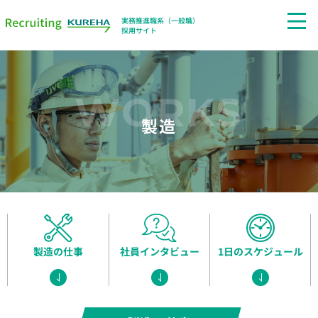
実務推進職系（一般職）
採用サイト
WORKS
製造
製造の仕事
社員インタビュー
1日のスケジュール